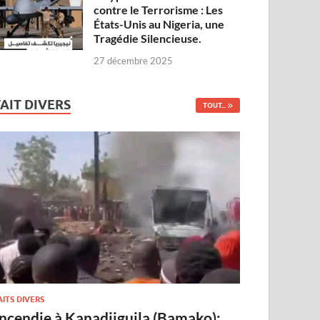
contre le Terrorisme : Les
États-Unis au Nigeria, une
Tragédie Silencieuse.
27 décembre 2025
FAIT DIVERS
TOUT...
AITS DIVERS
Incendie à Kanadjiguila (Bamako):