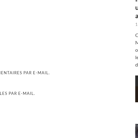
a
1
C
M
o
l
d
NTAIRES PAR E-MAIL.
ES PAR E-MAIL.