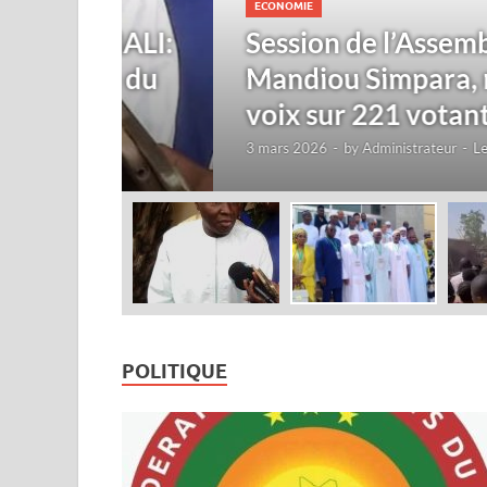
ECONOMIE
 MALI:
Session de l’Assemblée Con
ale du
Mandiou Simpara, réélu pr
voix sur 221 votants
3 mars 2026
-
by
Administrateur
-
Leave a Comme
POLITIQUE