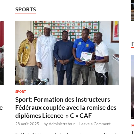
SPORTS
SPORT
Sport: Formation des Instructeurs
e
Fédéraux couplée avec la remise des
diplômes Licence » C » CAF
28 août 2025
-
by
Administrateur
-
Leave a Comment
F