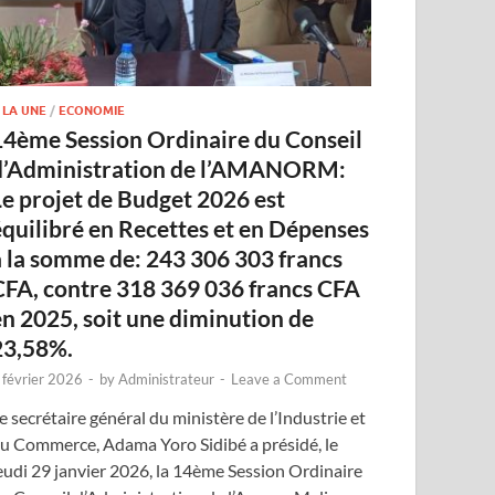
ITS DIVERS
ncendie à Kanadjiguila (Bamako): un vé
ransport en commun a pris le feu.
 LA UNE
/
ECONOMIE
14ème Session Ordinaire du Conseil
février 2026
-
by
Administrateur
-
Leave a Comment
d’Administration de l’AMANORM:
Le projet de Budget 2026 est
équilibré en Recettes et en Dépenses
à la somme de: 243 306 303 francs
CFA, contre 318 369 036 francs CFA
en 2025, soit une diminution de
23,58%.
 février 2026
-
by
Administrateur
-
Leave a Comment
e secrétaire général du ministère de l’Industrie et
u Commerce, Adama Yoro Sidibé a présidé, le
eudi 29 janvier 2026, la 14ème Session Ordinaire