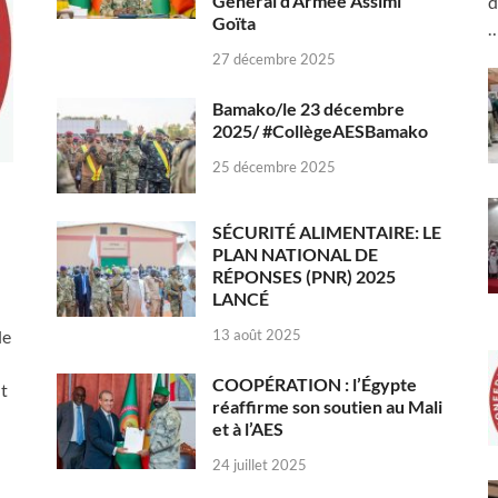
Général d’Armée Assimi
d
Goïta
27 décembre 2025
Bamako/le 23 décembre
2025/ #CollègeAESBamako
25 décembre 2025
SÉCURITÉ ALIMENTAIRE: LE
PLAN NATIONAL DE
RÉPONSES (PNR) 2025
LANCÉ
13 août 2025
le
COOPÉRATION : l’Égypte
nt
réaffirme son soutien au Mali
et à l’AES
24 juillet 2025