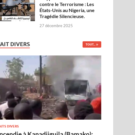
contre le Terrorisme : Les
États-Unis au Nigeria, une
Tragédie Silencieuse.
27 décembre 2025
FAIT DIVERS
TOUT...
AITS DIVERS
Incendie à Kanadjiguila (Bamako):