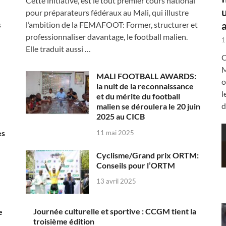
Cette initiative, est le tout premier cours national
pour préparateurs fédéraux au Mali, qui illustre
a
s
l’ambition de la FEMAFOOT: Former, structurer et
professionnaliser davantage, le football malien.
1
Elle traduit aussi …
C
M
MALI FOOTBALL AWARDS:
o
la nuit de la reconnaissance
l
et du mérite du football
d
malien se déroulera le 20 juin
2025 au CICB
es
11 mai 2025
Cyclisme/Grand prix ORTM:
Conseils pour l’ORTM
13 avril 2025
Journée culturelle et sportive : CCGM tient la
e
troisième édition