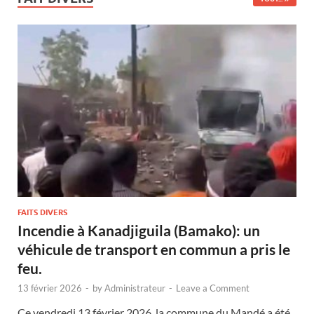
FAITS DIVERS
Incendie à Kanadjiguila (Bamako): un
véhicule de transport en commun a pris le
feu.
13 février 2026
-
by
Administrateur
-
Leave a Comment
Ce vendredi 13 février 2026, la commune du Mandé a été