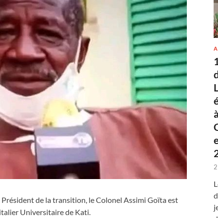
A
2
L
d
u Président de la transition, le Colonel Assimi Goïta est
j
alier Universitaire de Kati.