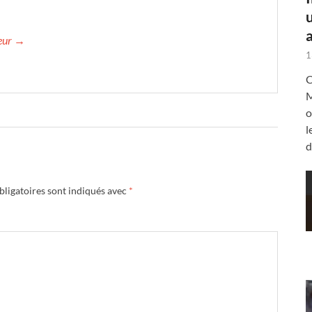
a
teur →
1
C
M
o
l
d
ligatoires sont indiqués avec
*