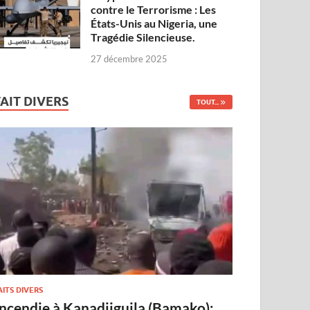
contre le Terrorisme : Les
États-Unis au Nigeria, une
Tragédie Silencieuse.
27 décembre 2025
FAIT DIVERS
TOUT...
AITS DIVERS
Incendie à Kanadjiguila (Bamako):