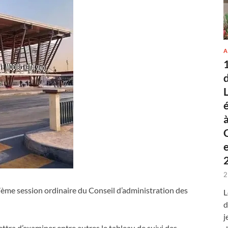
A
2
ème session ordinaire du Conseil d’administration des
L
d
j
ttra d’examiner entre autres le tableau de suivi des