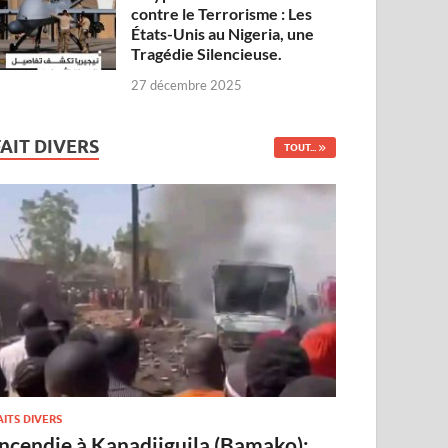
contre le Terrorisme : Les
États-Unis au Nigeria, une
Tragédie Silencieuse.
27 décembre 2025
FAIT DIVERS
TOUT...
AITS DIVERS
Incendie à Kanadjiguila (Bamako):