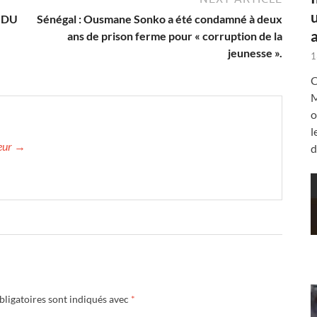
 DU
Sénégal : Ousmane Sonko a été condamné à deux
a
ans de prison ferme pour « corruption de la
jeunesse ».
1
C
M
o
l
teur →
d
ligatoires sont indiqués avec
*