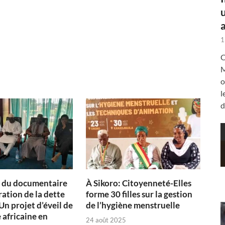
a
1
C
M
o
l
d
n du documentaire
À Sikoro: Citoyenneté-Elles
ration de la dette
forme 30 filles sur la gestion
Un projet d’éveil de
de l’hygiène menstruelle
 africaine en
24 août 2025