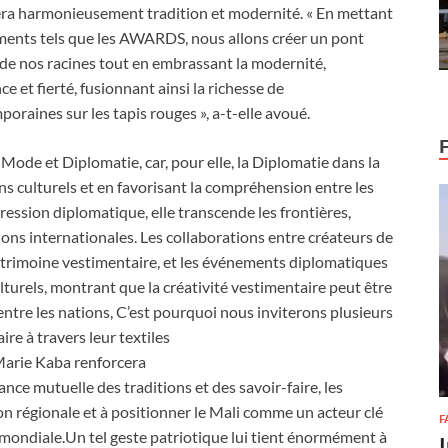
nera harmonieusement tradition et modernité. « En mettant
nements tels que les AWARDS, nous allons créer un pont
n de nos racines tout en embrassant la modernité,
e et fierté, fusionnant ainsi la richesse de
oraines sur les tapis rouges », a-t-elle avoué.
Mode et Diplomatie, car, pour elle, la Diplomatie dans la
ens culturels et en favorisant la compréhension entre les
ession diplomatique, elle transcende les frontières,
ations internationales. Les collaborations entre créateurs de
patrimoine vestimentaire, et les événements diplomatiques
lturels, montrant que la créativité vestimentaire peut être
ntre les nations, C’est pourquoi nous inviterons plusieurs
ire à travers leur textiles
Marie Kaba renforcera
nce mutuelle des traditions et des savoir-faire, les
tion régionale et à positionner le Mali comme un acteur clé
F
 mondiale.Un tel geste patriotique lui tient énormément à