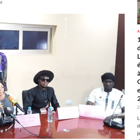
nt
A
2
L
d
j