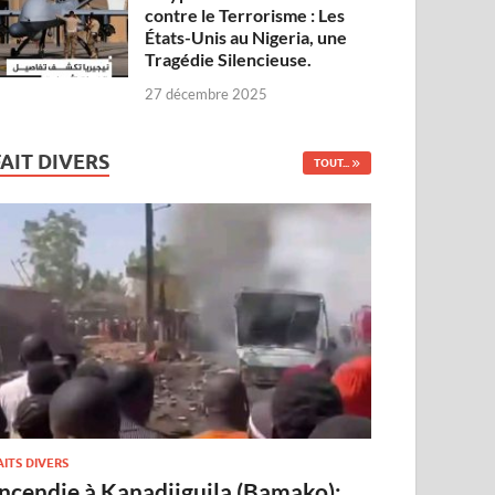
contre le Terrorisme : Les
États-Unis au Nigeria, une
Tragédie Silencieuse.
27 décembre 2025
FAIT DIVERS
TOUT...
AITS DIVERS
Incendie à Kanadjiguila (Bamako):