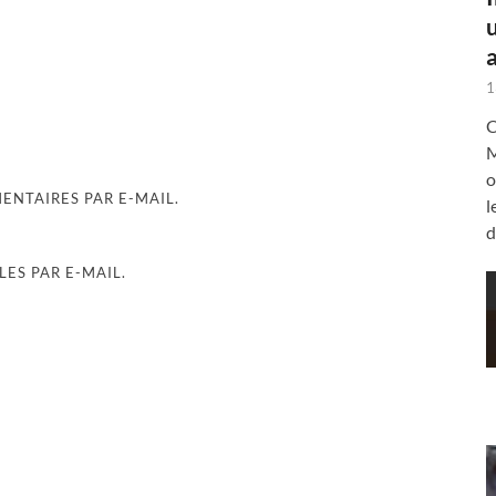
a
1
C
M
o
NTAIRES PAR E-MAIL.
l
d
ES PAR E-MAIL.