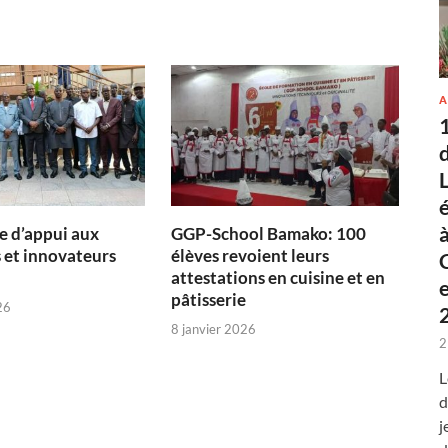
A
 d’appui aux
GGP-School Bamako: 100
 et innovateurs
élèves revoient leurs
attestations en cuisine et en
pâtisserie
26
8 janvier 2026
2
L
d
j