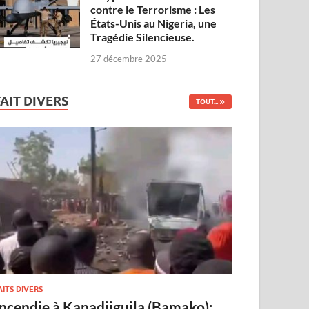
contre le Terrorisme : Les
États-Unis au Nigeria, une
Tragédie Silencieuse.
27 décembre 2025
FAIT DIVERS
TOUT...
AITS DIVERS
Incendie à Kanadjiguila (Bamako):