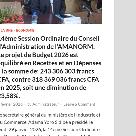
 LA UNE
/
ECONOMIE
14ème Session Ordinaire du Conseil
d’Administration de l’AMANORM:
Le projet de Budget 2026 est
équilibré en Recettes et en Dépenses
à la somme de: 243 306 303 francs
CFA, contre 318 369 036 francs CFA
en 2025, soit une diminution de
23,58%.
 février 2026
-
by
Administrateur
-
Leave a Comment
e secrétaire général du ministère de l’Industrie et
u Commerce, Adama Yoro Sidibé a présidé, le
eudi 29 janvier 2026, la 14ème Session Ordinaire