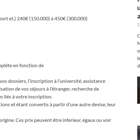
a
port et.) 240€ (150.000) à 450€ (300.000)
1
C
M
o
l
plète en fonction de
d
os dossiers, l’inscription à l’université, assistance
lisation de vos séjours à l’étranger, recherche de
liés à votre inscription.
ons et étant convertis à partir d’une autre devise, leur
gine. Ces prix peuvent être inferieur, égaux ou voir