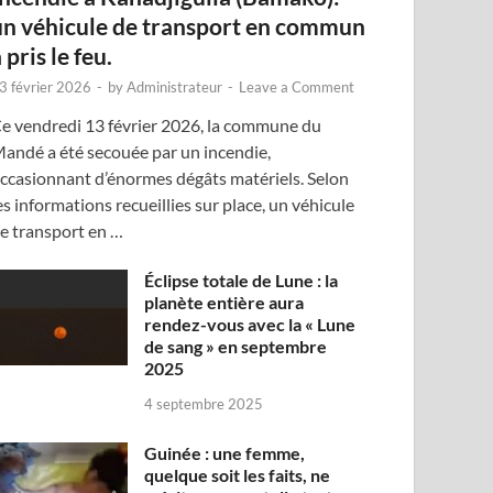
un véhicule de transport en commun
 pris le feu.
3 février 2026
-
by
Administrateur
-
Leave a Comment
e vendredi 13 février 2026, la commune du
andé a été secouée par un incendie,
ccasionnant d’énormes dégâts matériels. Selon
es informations recueillies sur place, un véhicule
e transport en …
Éclipse totale de Lune : la
planète entière aura
rendez-vous avec la « Lune
de sang » en septembre
2025
4 septembre 2025
Guinée : une femme,
quelque soit les faits, ne