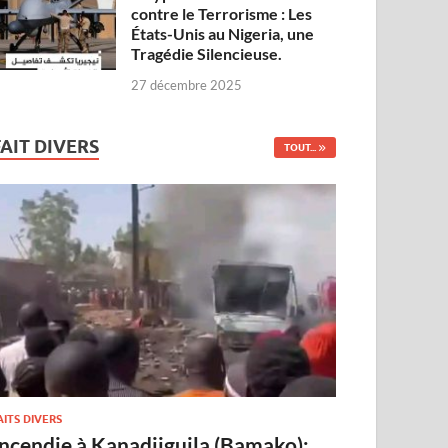
contre le Terrorisme : Les
États-Unis au Nigeria, une
Tragédie Silencieuse.
27 décembre 2025
FAIT DIVERS
TOUT...
AITS DIVERS
Incendie à Kanadjiguila (Bamako):