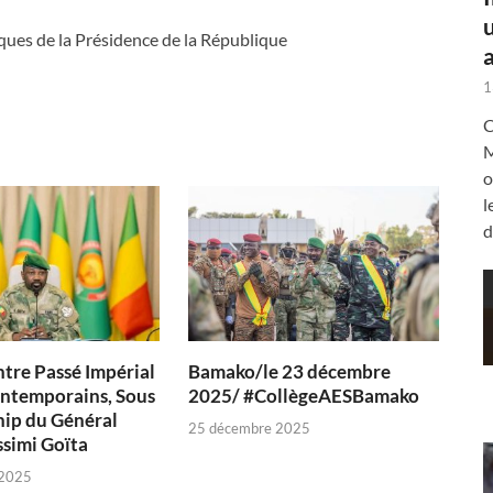
ques de la Présidence de la République
a
1
C
M
o
l
d
ntre Passé Impérial
Bamako/le 23 décembre
ontemporains, Sous
2025/ #CollègeAESBamako
hip du Général
25 décembre 2025
simi Goïta
 2025