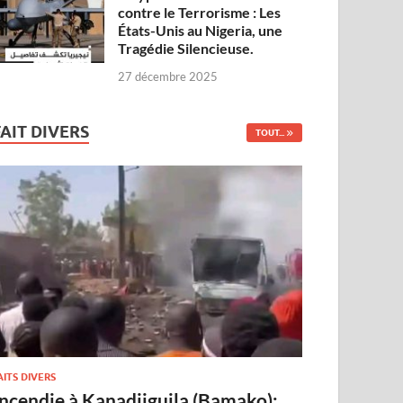
contre le Terrorisme : Les
États-Unis au Nigeria, une
Tragédie Silencieuse.
27 décembre 2025
FAIT DIVERS
TOUT...
AITS DIVERS
Incendie à Kanadjiguila (Bamako):