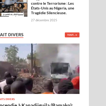
contre le Terrorisme : Les
États-Unis au Nigeria, une
Tragédie Silencieuse.
27 décembre 2025
FAIT DIVERS
TOUT...
AITS DIVERS
Incendie à Kanadjiguila (Bamako):