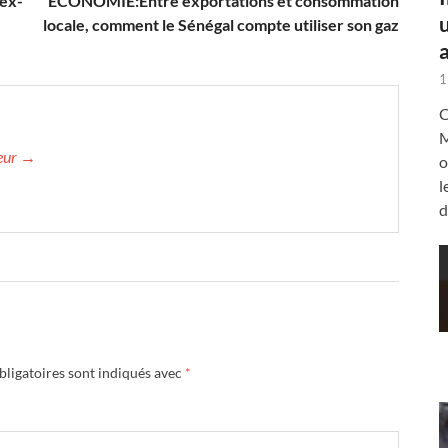
’ex-
ECONOMIE:Entre exportations et consommation
locale, comment le Sénégal compte utiliser son gaz
a
1
C
M
teur →
o
l
d
ligatoires sont indiqués avec
*