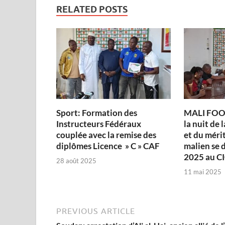
RELATED POSTS
Sport: Formation des
MALI FOO
Instructeurs Fédéraux
la nuit de 
couplée avec la remise des
et du méri
diplômes Licence » C » CAF
malien se d
2025 au C
28 août 2025
11 mai 2025
PREVIOUS ARTICLE