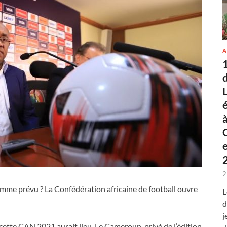
A
2
 comme prévu ? La Confédération africaine de football ouvre
L
d
j
ù cette CAN 2021 aurait lieu. Le Cameroun, privé de l’édition