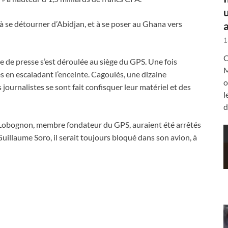
 à se détourner d’Abidjan, et à se poser au Ghana vers
a
1
C
e de presse s’est déroulée au siège du GPS. Une fois
M
es en escaladant l’enceinte. Cagoulés, une dizaine
o
 journalistes se sont fait confisquer leur matériel et des
l
d
 Lobognon, membre fondateur du GPS, auraient été arrêtés
uillaume Soro, il serait toujours bloqué dans son avion, à