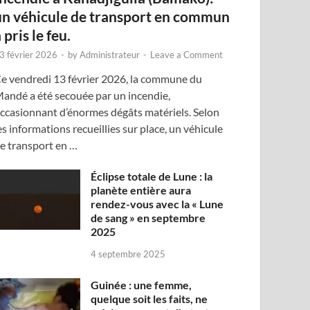
un véhicule de transport en commun
 pris le feu.
3 février 2026
-
by
Administrateur
-
Leave a Comment
e vendredi 13 février 2026, la commune du
andé a été secouée par un incendie,
ccasionnant d’énormes dégâts matériels. Selon
es informations recueillies sur place, un véhicule
e transport en …
Éclipse totale de Lune : la
planète entière aura
rendez-vous avec la « Lune
de sang » en septembre
2025
4 septembre 2025
Guinée : une femme,
quelque soit les faits, ne