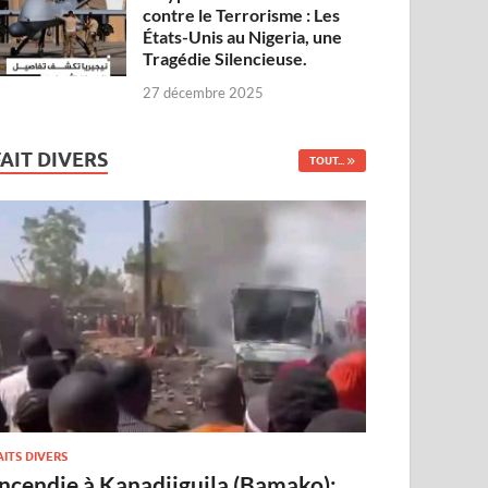
contre le Terrorisme : Les
États-Unis au Nigeria, une
Tragédie Silencieuse.
27 décembre 2025
FAIT DIVERS
TOUT...
AITS DIVERS
Incendie à Kanadjiguila (Bamako):