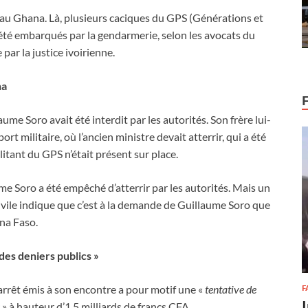
, au Ghana. Là, plusieurs caciques du GPS (Générations et
été embarqués par la gendarmerie, selon les avocats du
par la justice ivoirienne.
na
aume Soro avait été interdit par les autorités. Son frère lui-
port militaire, où l’ancien ministre devait atterrir, qui a été
litant du GPS n’était présent sur place.
me Soro a été empêché d’atterrir par les autorités. Mais un
ivile indique que c’est à la demande de Guillaume Soro que
ina Faso.
des deniers publics
»
arrêt émis à son encontre a pour motif une «
tentative de
F
» à hauteur d’1,5 milliards de francs CFA.