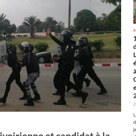
A
2
L
d
j
 ivoirienne et candidat à la