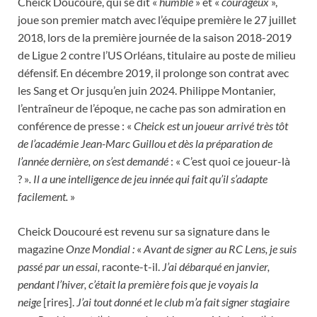
Cheick Doucouré, qui se dit «
humble
» et «
courageux
»,
joue son premier match avec l’équipe première le 27 juillet
2018, lors de la première journée de la saison 2018-2019
de Ligue 2 contre l’US Orléans, titulaire au poste de milieu
défensif. En décembre 2019, il prolonge son contrat avec
les Sang et Or jusqu’en juin 2024. Philippe Montanier,
l’entraîneur de l’époque, ne cache pas son admiration en
conférence de presse : «
Cheick est un joueur arrivé très tôt
de l’académie Jean-Marc Guillou et dès la préparation de
l’année dernière, on s’est demandé
: « C’est quoi ce joueur-là
? »
. Il a une intelligence de jeu innée qui fait qu’il s’adapte
facilement.
»
Cheick Doucouré est revenu sur sa signature dans le
magazine
Onze Mondial :
«
Avant de signer au RC Lens, je suis
passé par un essai,
raconte-t-il.
J’ai débarqué en janvier,
pendant l’hiver, c’était la première fois que je voyais la
neige
[rires].
J’ai tout donné et le club m’a fait signer stagiaire