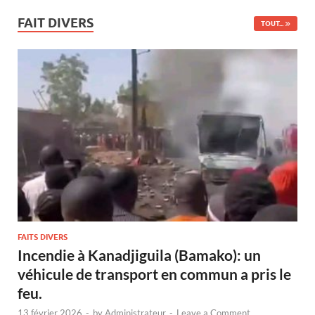
FAIT DIVERS
TOUT...
FAITS DIVERS
Incendie à Kanadjiguila (Bamako): un
véhicule de transport en commun a pris le
feu.
13 février 2026
-
by
Administrateur
-
Leave a Comment