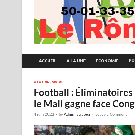
ACCUEIL
A LA UNE
ECONOMIE
PO
A LA UNE
/
SPORT
Football : Éliminatoire
le Mali gagne face Con
4 juin 2022
-
by
Administrateur
-
Leave a Comment