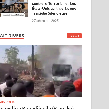
contre le Terrorisme : Les
États-Unis au Nigeria, une
Tragédie Silencieuse.
27 décembre 2025
FAIT DIVERS
TOUT...
AITS DIVERS
Incendie à Kanadjiguila (Bamako):