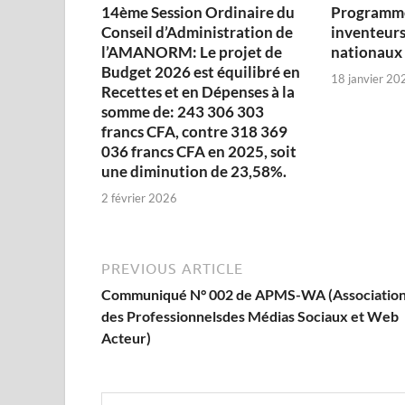
14ème Session Ordinaire du
Programme
Conseil d’Administration de
inventeurs
l’AMANORM: Le projet de
nationaux
Budget 2026 est équilibré en
18 janvier 20
Recettes et en Dépenses à la
somme de: 243 306 303
francs CFA, contre 318 369
036 francs CFA en 2025, soit
une diminution de 23,58%.
2 février 2026
PREVIOUS ARTICLE
Communiqué N° 002 de APMS-WA (Associatio
des Professionnelsdes Médias Sociaux et Web
Acteur)