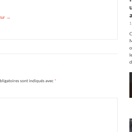
a
teur →
1
C
M
o
l
d
ligatoires sont indiqués avec
*