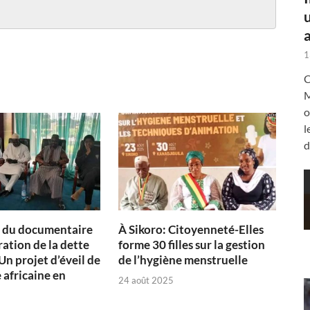
a
1
C
M
o
l
d
n du documentaire
À Sikoro: Citoyenneté-Elles
ration de la dette
forme 30 filles sur la gestion
Un projet d’éveil de
de l’hygiène menstruelle
 africaine en
24 août 2025