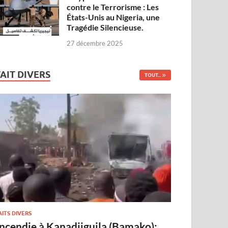
contre le Terrorisme : Les
États-Unis au Nigeria, une
Tragédie Silencieuse.
27 décembre 2025
FAIT DIVERS
TOUT...
AITS DIVERS
Incendie à Kanadjiguila (Bamako):