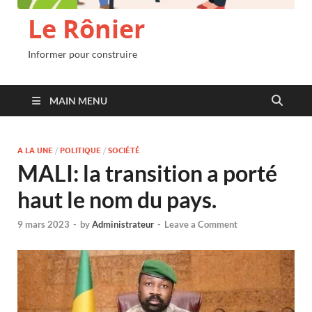
Le Rônier
Informer pour construire
MAIN MENU
A LA UNE
/
POLITIQUE
/
SOCIÉTÉ
MALI: la transition a porté
haut le nom du pays.
9 mars 2023
-
by
Administrateur
-
Leave a Comment