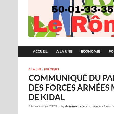
ACCUEIL
A LA UNE
ECONOMIE
PO
A LA UNE
/
POLITIQUE
COMMUNIQUÉ DU PAR
DES FORCES ARMÉES 
DE KIDAL
14 novembre 2023
-
by
Administrateur
-
Leave a Comm