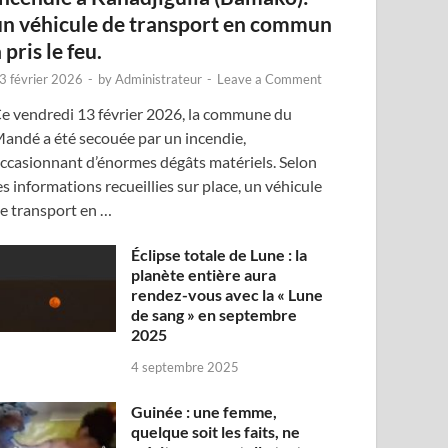
un véhicule de transport en commun
 pris le feu.
3 février 2026
-
by
Administrateur
-
Leave a Comment
e vendredi 13 février 2026, la commune du
andé a été secouée par un incendie,
ccasionnant d’énormes dégâts matériels. Selon
es informations recueillies sur place, un véhicule
e transport en …
Éclipse totale de Lune : la
planète entière aura
rendez-vous avec la « Lune
de sang » en septembre
2025
4 septembre 2025
Guinée : une femme,
quelque soit les faits, ne