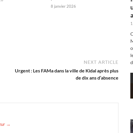
8 janvier 2026
a
1
C
M
o
l
NEXT ARTICLE
d
Urgent : Les FAMa dans la ville de Kidal après plus
de dix ans d’absence
teur →