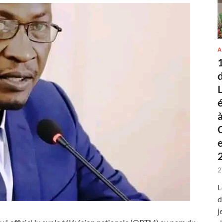
A
2
L
d
j