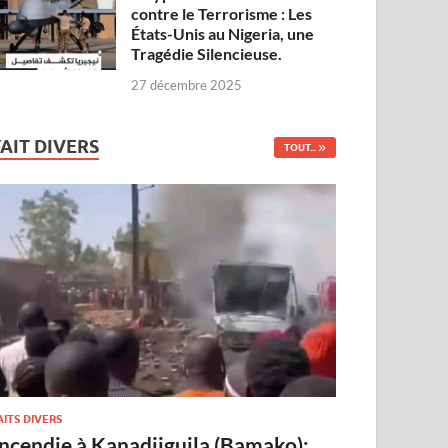
contre le Terrorisme : Les
États-Unis au Nigeria, une
Tragédie Silencieuse.
27 décembre 2025
FAIT DIVERS
TOUT...
AITS DIVERS
Incendie à Kanadjiguila (Bamako):