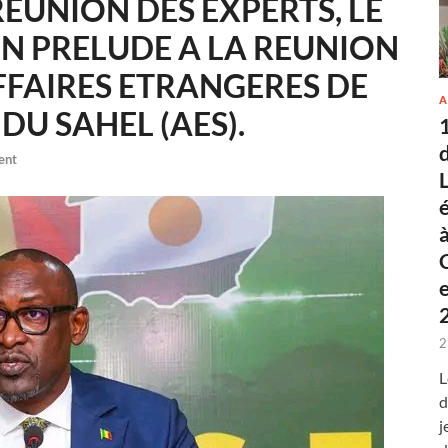
EUNION DES EXPERTS, LE
EN PRELUDE A LA REUNION
FFAIRES ETRANGERES DE
A
 DU SAHEL (AES).
ent
2
L
d
j