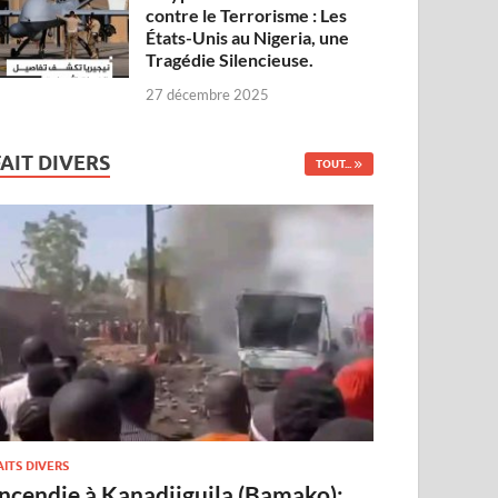
contre le Terrorisme : Les
États-Unis au Nigeria, une
Tragédie Silencieuse.
27 décembre 2025
FAIT DIVERS
TOUT...
AITS DIVERS
Incendie à Kanadjiguila (Bamako):