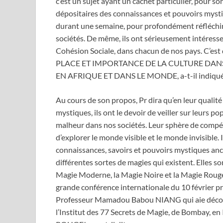
c’est un sujet ayant un cachet particulier, pour s
dépositaires des connaissances et pouvoirs mysti
durant une semaine, pour profondément réfléchir su
sociétés. De même, ils ont sérieusement intéresser a
Cohésion Sociale, dans chacun de nos pays. C’est d
PLACE ET IMPORTANCE DE LA CULTURE DANS
EN AFRIQUE ET DANS LE MONDE, a-t-il indiqué
Au cours de son propos, Pr dira qu’en leur qualité
mystiques, ils ont le devoir de veiller sur leurs p
malheur dans nos sociétés. Leur sphère de compéten
d’explorer le monde visible et le monde invisible. 
connaissances, savoirs et pouvoirs mystiques ance
différentes sortes de magies qui existent. Elles s
Magie Moderne, la Magie Noire et la Magie Rouge. 
grande conférence internationale du 10 février pro
Professeur Mamadou Babou NIANG qui aie découve
l’Institut des 77 Secrets de Magie, de Bombay, en