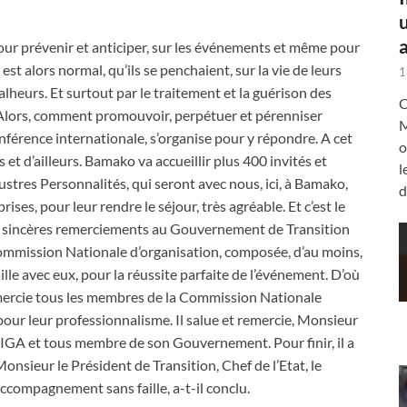
a
s, pour prévenir et anticiper, sur les événements et même pour
L est alors normal, qu’ils se penchaient, sur la vie de leurs
1
lheurs. Et surtout par le traitement et la guérison des
C
. Alors, comment promouvoir, perpétuer et pérenniser
M
nférence internationale, s’organise pour y répondre. A cet
o
 et d’ailleurs. Bamako va accueillir plus 400 invités et
l
llustres Personnalités, qui seront avec nous, ici, à Bamako,
d
rises, pour leur rendre le séjour, très agréable. Et c’est le
rs sincères remerciements au Gouvernement de Transition
ne Commission Nationale d’organisation, composée, d’au moins,
le avec eux, pour la réussite parfaite de l’événement. D’où
remercie tous les membres de la Commission Nationale
 pour leur professionnalisme. Il salue et remercie, Monsieur
GA et tous membre de son Gouvernement. Pour finir, il a
nsieur le Président de Transition, Chef de l’Etat, le
compagnement sans faille, a-t-il conclu.