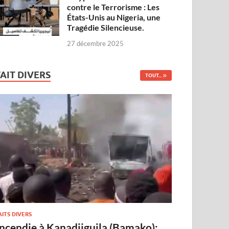
contre le Terrorisme : Les
États-Unis au Nigeria, une
Tragédie Silencieuse.
27 décembre 2025
FAIT DIVERS
TOUT...
AITS DIVERS
Incendie à Kanadjiguila (Bamako):