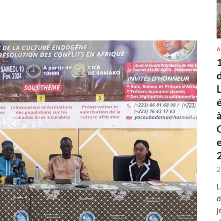
A
2
L
d
j