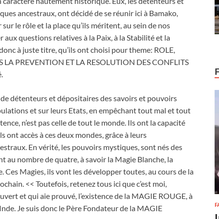
on caractère hautement historique. Eux, les détenteurs et
ques ancestraux, ont décidé de se réunir ici à Bamako,
r le rôle et la place qu’ils méritent, au sein de nos
ux questions relatives à la Paix, à la Stabilité et la
onc à juste titre, qu’ils ont choisi pour theme: ROLE,
 LA PREVENTION ET LA RESOLUTION DES CONFLITS
.
 de détenteurs et dépositaires des savoirs et pouvoirs
opulations et sur leurs Etats, en empêchant tout mal et tout
ce, n’est pas celle de tout le monde. Ils ont la capacité
Ils ont accès à ces deux mondes, grâce à leurs
straux. En vérité, les pouvoirs mystiques, sont nés des
ont au nombre de quatre, à savoir la Magie Blanche, la
Ces Magies, ils vont les développer toutes, au cours de la
chain. << Toutefois, retenez tous ici que c’est moi,
rt et qui aie prouvé, l’existence de la MAGIE ROUGE, à
F
 Inde. Je suis donc le Père Fondateur de la MAGIE