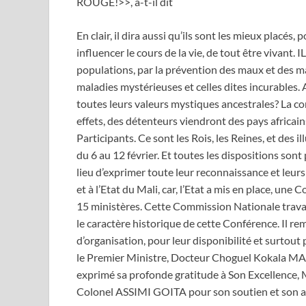
ROUGE!>>, a-t-il dit
En clair, il dira aussi qu’ils sont les mieux placé
influencer le cours de la vie, de tout être vivant. I
populations, par la prévention des maux et des ma
maladies mystérieuses et celles dites incurables
toutes leurs valeurs mystiques ancestrales? La co
effets, des détenteurs viendront des pays africains
Participants. Ce sont les Rois, les Reines, et des i
du 6 au 12 février. Et toutes les dispositions sont p
lieu d’exprimer toute leur reconnaissance et leu
et à l’Etat du Mali, car, l’Etat a mis en place, u
15 ministères. Cette Commission Nationale travail
le caractère historique de cette Conférence. Il 
d’organisation, pour leur disponibilité et surtout
le Premier Ministre, Docteur Choguel Kokala MAI
exprimé sa profonde gratitude à Son Excellence, Mo
Colonel ASSIMI GOITA pour son soutien et son ac