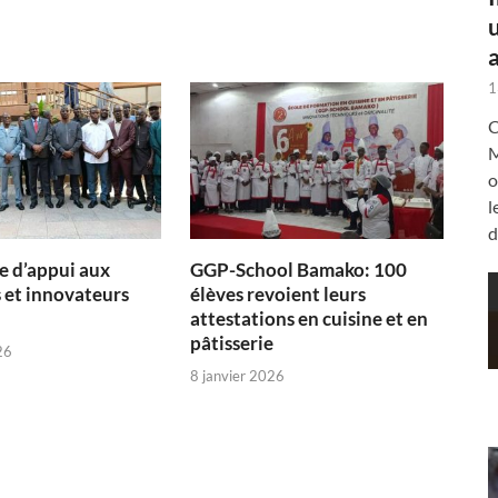
a
1
C
M
o
l
d
 d’appui aux
GGP-School Bamako: 100
 et innovateurs
élèves revoient leurs
attestations en cuisine et en
pâtisserie
26
8 janvier 2026