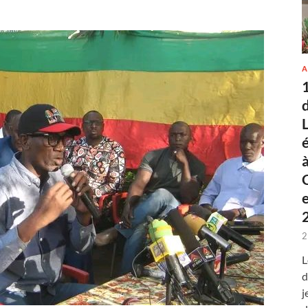
A
2
L
d
j