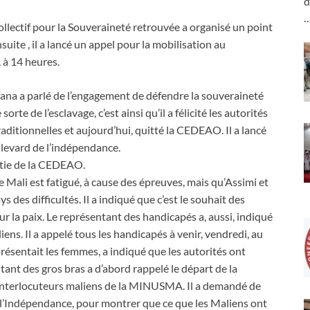
d
 Collectif pour la Souveraineté retrouvée a organisé un point
suite , il a lancé un appel pour la mobilisation au
 à 14 heures.
ana a parlé de l’engagement de défendre la souveraineté
orte de l’esclavage, c’est ainsi qu’il a félicité les autorités
 traditionnelles et aujourd’hui, quitté la CEDEAO. Il a lancé
ulevard de l’indépendance.
rtie de la CEDEAO.
le Mali est fatigué, à cause des épreuves, mais qu’Assimi et
s des difficultés. Il a indiqué que c’est le souhait des
r la paix. Le représentant des handicapés a, aussi, indiqué
ens. Il a appelé tous les handicapés à venir, vendredi, au
ésentait les femmes, a indiqué que les autorités ont
ntant des gros bras a d’abord rappelé le départ de la
 interlocuteurs maliens de la MINUSMA. Il a demandé de
e l’Indépendance, pour montrer que ce que les Maliens ont