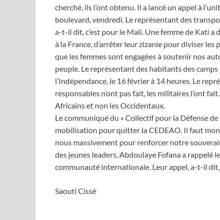
cherché, ils l’ont obtenu. Il a lancé un appel à l’u
boulevard, vendredi. Le représentant des transporte
a-t-il dit, c’est pour le Mali. Une femme de Kati 
à la France, d’arrêter leur zizanie pour diviser les 
que les femmes sont engagées à soutenir nos autor
peuple. Le représentant des habitants des camps a 
l’Indépendance, le 16 février à 14 heures. Le repr
responsables n’ont pas fait, les militaires l’ont fai
Africains et non les Occidentaux.
Le communiqué du « Collectif pour la Défense de la
mobilisation pour quitter la CEDEAO. Il faut mont
nous massivement pour renforcer notre souverai
des jeunes leaders, Abdoulaye Fofana a rappelé le
communauté internationale. Leur appel, a-t-il dit, 
Saouti Cissé