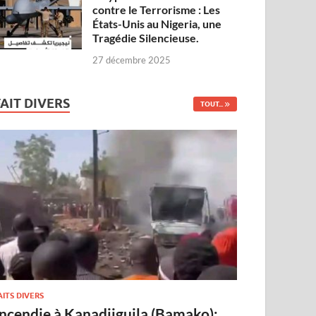
contre le Terrorisme : Les
États-Unis au Nigeria, une
Tragédie Silencieuse.
27 décembre 2025
FAIT DIVERS
TOUT...
AITS DIVERS
Incendie à Kanadjiguila (Bamako):