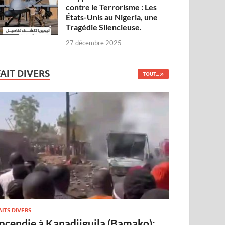
contre le Terrorisme : Les
États-Unis au Nigeria, une
Tragédie Silencieuse.
27 décembre 2025
FAIT DIVERS
TOUT...
AITS DIVERS
Incendie à Kanadjiguila (Bamako):