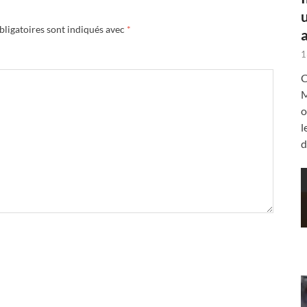
ligatoires sont indiqués avec
*
a
1
C
M
o
l
d