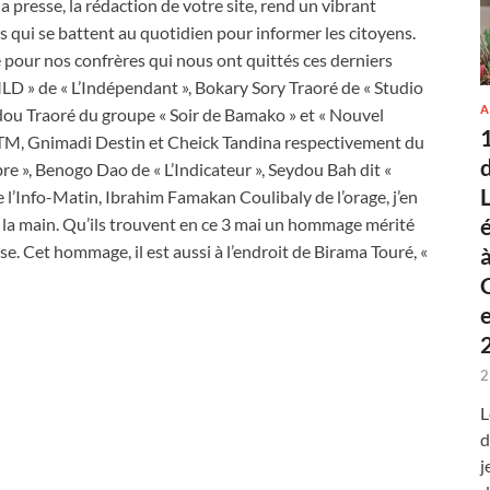
 presse, la rédaction de votre site, rend un vibrant
ui se battent au quotidien pour informer les citoyens.
pour nos confrères qui nous ont quittés ces derniers
D » de « L’Indépendant », Bokary Sory Traoré de « Studio
A
adou Traoré du groupe « Soir de Bamako » et « Nouvel
RTM, Gnimadi Destin et Cheick Tandina respectivement du
bre », Benogo Dao de « L’Indicateur », Seydou Bah dit «
l’Info-Matin, Ibrahim Famakan Coulibaly de l’orage, j’en
à la main. Qu’ils trouvent en ce 3 mai un hommage mérité
se. Cet hommage, il est aussi à l’endroit de Birama Touré, «
2
L
d
j