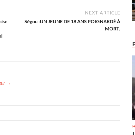
NEXT ARTICLE
aise
Ségou :UN JEUNE DE 18 ANS POIGNARDÉ À
MORT.
oi
teur →
F