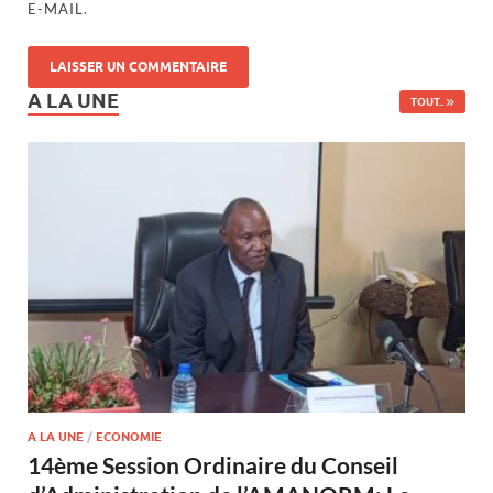
E-MAIL.
A LA UNE
TOUT..
A LA UNE
/
ECONOMIE
14ème Session Ordinaire du Conseil