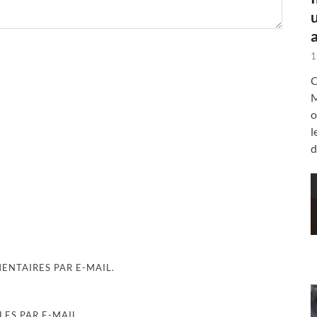
a
1
C
M
o
l
d
NTAIRES PAR E-MAIL.
ES PAR E-MAIL.