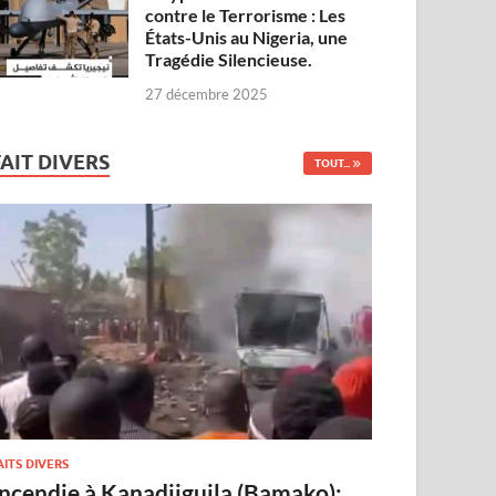
contre le Terrorisme : Les
États-Unis au Nigeria, une
Tragédie Silencieuse.
27 décembre 2025
FAIT DIVERS
TOUT...
AITS DIVERS
Incendie à Kanadjiguila (Bamako):