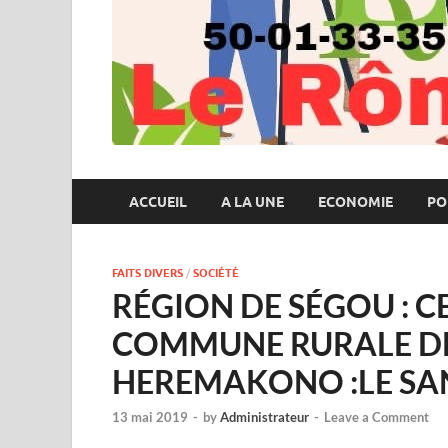
ACCUEIL
A LA UNE
ECONOMIE
PO
FAITS DIVERS
/
SOCIÉTÉ
RÉGION DE SÉGOU : C
COMMUNE RURALE DE 
HEREMAKONO :LE SA
13 mai 2019
-
by
Administrateur
-
Leave a Comment