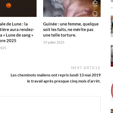
d
ale de Lune : la
Guinée : une femme, quelque
tière aura rendez-
soit les faits, ne mérite pas
a « Lune de sang »
une telle torture.
bre 2025
19 juillet 2025
2025
NEXT ARTICLE
Les cheminots maliens ont repris lundi 13 mai 2019
le travail après presque cinq mois d’arrêt.