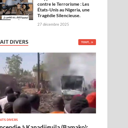
contre le Terrorisme : Les
États-Unis au Nigeria, une
Tragédie Silencieuse.
27 décembre 2025
FAIT DIVERS
TOUT...
AITS DIVERS
Incendie à Kanadjiguila (Bamako):