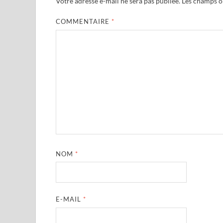
Votre adresse e-mail ne sera pas publiée.
Les champs ob
COMMENTAIRE
*
NOM
*
E-MAIL
*