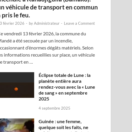
un véhicule de transport en commun
 pris le feu.
3 février 2026
-
by
Administrateur
-
Leave a Comment
e vendredi 13 février 2026, la commune du
andé a été secouée par un incendie,
ccasionnant d’énormes dégâts matériels. Selon
es informations recueillies sur place, un véhicule
e transport en …
Éclipse totale de Lune : la
planète entière aura
rendez-vous avec la « Lune
de sang » en septembre
2025
4 septembre 2025
Guinée : une femme,
quelque soit les faits, ne