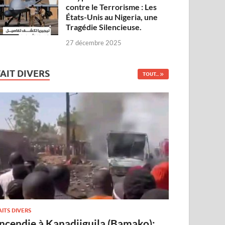
contre le Terrorisme : Les
États-Unis au Nigeria, une
Tragédie Silencieuse.
27 décembre 2025
FAIT DIVERS
TOUT...
AITS DIVERS
Incendie à Kanadjiguila (Bamako):