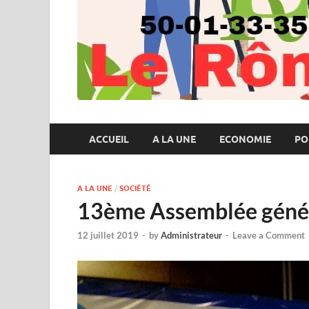
ACCUEIL
A LA UNE
ECONOMIE
PO
A LA UNE
/
SOCIÉTÉ
13ème Assemblée géné
12 juillet 2019
-
by
Administrateur
-
Leave a Comment