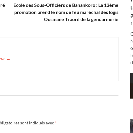
uré
Ecole des Sous-Officiers de Banankoro : La 13ème
promotion prend le nom de feu maréchal des logis
a
Ousmane Traoré de la gendarmerie
1
C
M
o
l
teur →
d
ligatoires sont indiqués avec
*