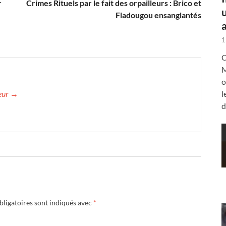
r
Crimes Rituels par le fait des orpailleurs : Brico et
Fladougou ensanglantés
a
1
C
M
o
teur →
l
d
ligatoires sont indiqués avec
*