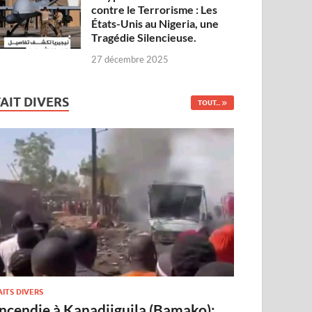
contre le Terrorisme : Les
États-Unis au Nigeria, une
Tragédie Silencieuse.
27 décembre 2025
FAIT DIVERS
TOUT...
AITS DIVERS
Incendie à Kanadjiguila (Bamako):