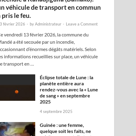
un véhicule de transport en commun
 pris le feu.
3 février 2026
-
by
Administrateur
-
Leave a Comment
e vendredi 13 février 2026, la commune du
andé a été secouée par un incendie,
ccasionnant d’énormes dégâts matériels. Selon
es informations recueillies sur place, un véhicule
e transport en …
Éclipse totale de Lune : la
planète entière aura
rendez-vous avec la « Lune
de sang » en septembre
2025
4 septembre 2025
Guinée : une femme,
quelque soit les faits, ne