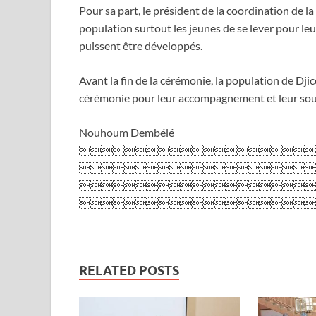
Pour sa part, le président de la coordination de 
population surtout les jeunes de se lever pour leur c
puissent être développés.
Avant la fin de la cérémonie, la population de Djic
cérémonie pour leur accompagnement et leur sou
Nouhoum Dembélé




RELATED POSTS