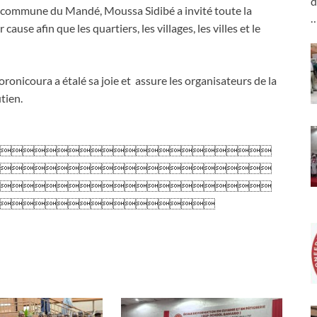
d
la commune du Mandé, Moussa Sidibé a invité toute la
ause afin que les quartiers, les villages, les villes et le
oronicoura a étalé sa joie et assure les organisateurs de la
tien.



