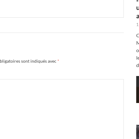
a
1
C
M
o
l
ligatoires sont indiqués avec
*
d