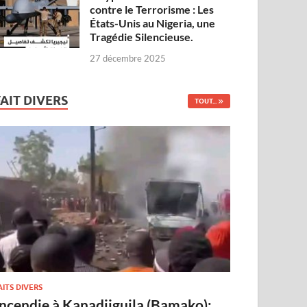
contre le Terrorisme : Les
États-Unis au Nigeria, une
Tragédie Silencieuse.
27 décembre 2025
FAIT DIVERS
TOUT...
AITS DIVERS
Incendie à Kanadjiguila (Bamako):