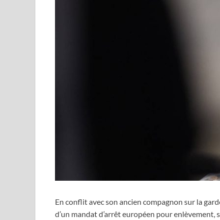
En conflit avec son ancien compagnon sur la garde d
d’un mandat d’arrêt européen pour enlèvement, sé