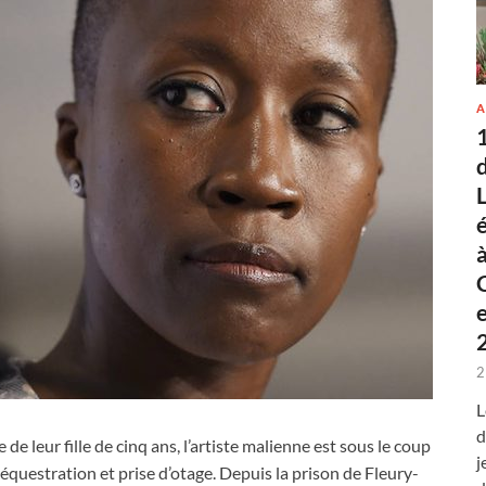
A
2
L
d
e leur fille de cinq ans, l’artiste malienne est sous le coup
j
questration et prise d’otage. Depuis la prison de Fleury-