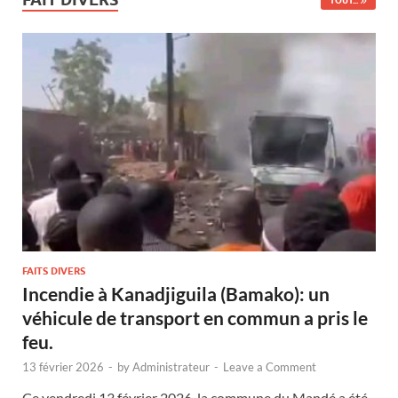
TOUT...
FAITS DIVERS
Incendie à Kanadjiguila (Bamako): un
véhicule de transport en commun a pris le
feu.
13 février 2026
-
by
Administrateur
-
Leave a Comment
Ce vendredi 13 février 2026, la commune du Mandé a été