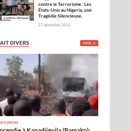
contre le Terrorisme : Les
États-Unis au Nigeria, une
Tragédie Silencieuse.
27 décembre 2025
FAIT DIVERS
TOUT...
AITS DIVERS
Incendie à Kanadjiguila (Bamako):