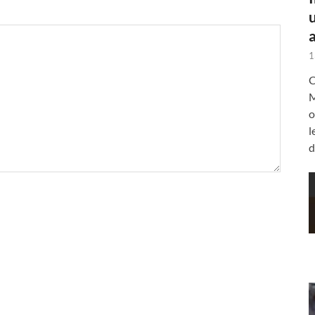
a
1
C
M
o
l
d