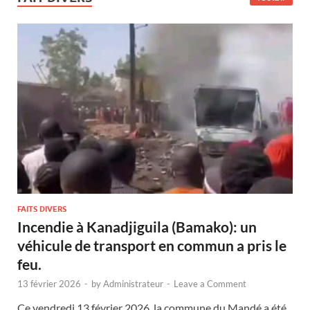
FAITS DIVERS
Incendie à Kanadjiguila (Bamako): un
véhicule de transport en commun a pris le
feu.
13 février 2026
-
by
Administrateur
-
Leave a Comment
Ce vendredi 13 février 2026, la commune du Mandé a été