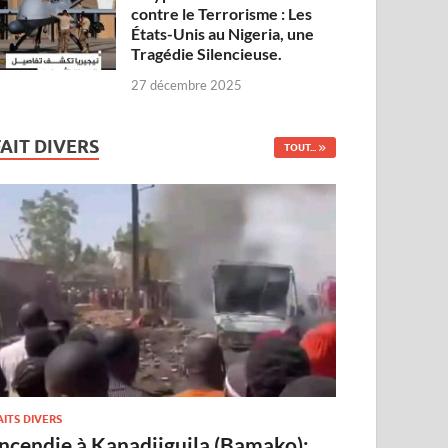
contre le Terrorisme : Les
États-Unis au Nigeria, une
Tragédie Silencieuse.
27 décembre 2025
FAIT DIVERS
TOUT...
AITS DIVERS
Incendie à Kanadjiguila (Bamako):