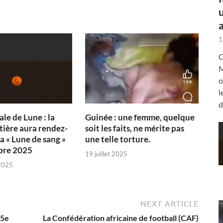
a
1
C
M
o
l
d
ale de Lune : la
Guinée : une femme, quelque
tière aura rendez-
soit les faits, ne mérite pas
a « Lune de sang »
une telle torture.
bre 2025
19 juillet 2025
2025
NEXT ARTICLE
 5e
La Confédération africaine de football (CAF)