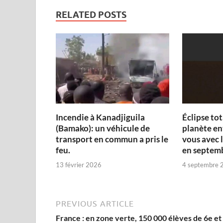
RELATED POSTS
Incendie à Kanadjiguila
Éclipse tot
(Bamako): un véhicule de
planète en
transport en commun a pris le
vous avec l
feu.
en septem
13 février 2026
4 septembre 
PREVIOUS ARTICLE
France : en zone verte, 150 000 élèves de 6e et