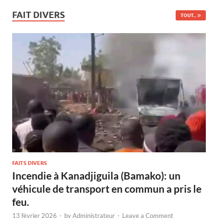
FAIT DIVERS
TOUT...
FAITS DIVERS
Incendie à Kanadjiguila (Bamako): un
véhicule de transport en commun a pris le
feu.
13 février 2026
-
by
Administrateur
-
Leave a Comment