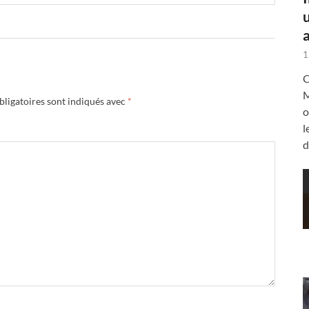
a
1
C
M
ligatoires sont indiqués avec
*
o
l
d