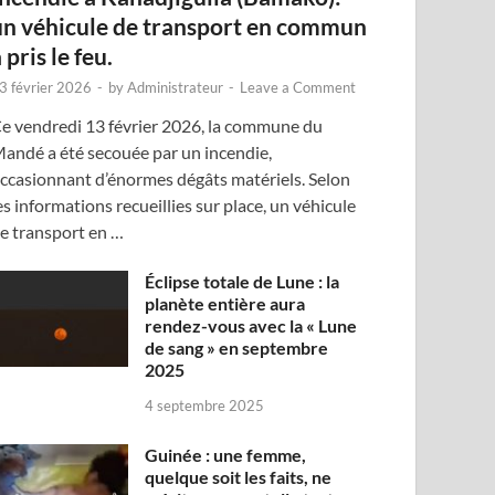
un véhicule de transport en commun
 pris le feu.
3 février 2026
-
by
Administrateur
-
Leave a Comment
e vendredi 13 février 2026, la commune du
andé a été secouée par un incendie,
ccasionnant d’énormes dégâts matériels. Selon
es informations recueillies sur place, un véhicule
e transport en …
Éclipse totale de Lune : la
planète entière aura
rendez-vous avec la « Lune
de sang » en septembre
2025
4 septembre 2025
Guinée : une femme,
quelque soit les faits, ne