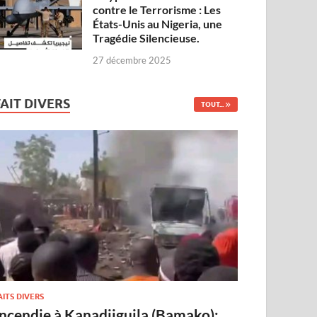
contre le Terrorisme : Les
États-Unis au Nigeria, une
Tragédie Silencieuse.
27 décembre 2025
FAIT DIVERS
TOUT...
AITS DIVERS
Incendie à Kanadjiguila (Bamako):