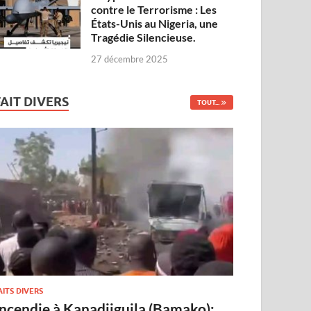
contre le Terrorisme : Les
États-Unis au Nigeria, une
Tragédie Silencieuse.
27 décembre 2025
FAIT DIVERS
TOUT...
AITS DIVERS
Incendie à Kanadjiguila (Bamako):