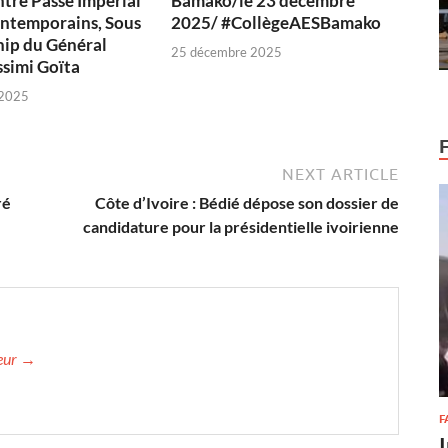
ntre Passé Impérial
Bamako/le 23 décembre
ontemporains, Sous
2025/ #CollègeAESBamako
hip du Général
25 décembre 2025
simi Goïta
 2025
NEXT ARTICLE
ré
Côte d’Ivoire : Bédié dépose son dossier de
candidature pour la présidentielle ivoirienne
teur →
F