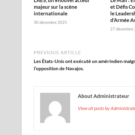
L’AES, un #nouvel acteur
Le Mali : E
majeur sur la scène
et Défis C
internationale
le Leaders
d’Armée As
30 décembre 2025
27 décembre
PREVIOUS ARTICLE
Les États-Unis ont exécuté un amérindien malg
l’opposition de Navajos.
About Administrateur
View all posts by Administra