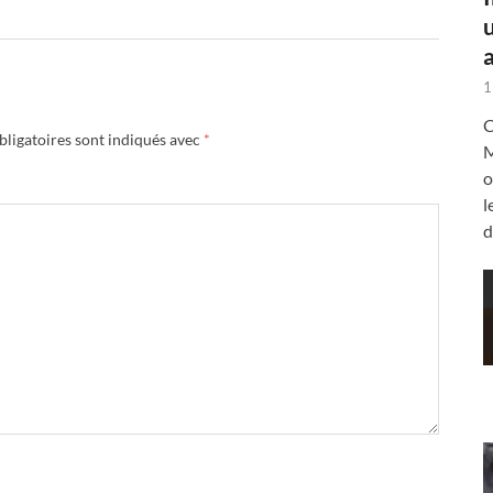
a
1
C
ligatoires sont indiqués avec
*
M
o
l
d