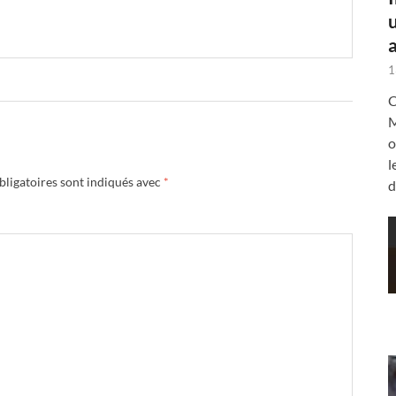
a
1
C
M
o
l
ligatoires sont indiqués avec
*
d