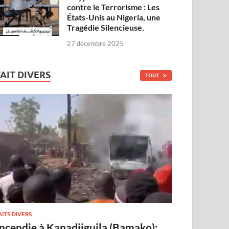
contre le Terrorisme : Les
États-Unis au Nigeria, une
Tragédie Silencieuse.
27 décembre 2025
FAIT DIVERS
TOUT...
AITS DIVERS
Incendie à Kanadjiguila (Bamako):