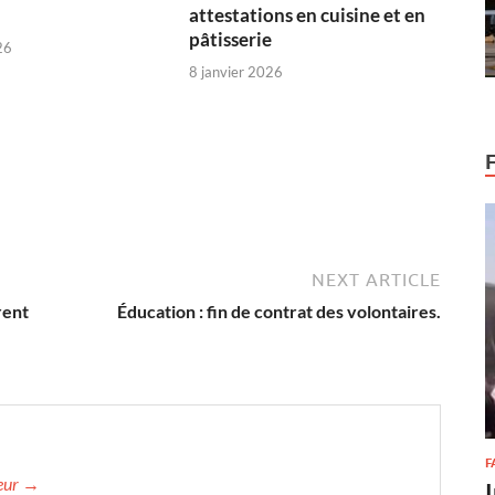
attestations en cuisine et en
pâtisserie
26
8 janvier 2026
NEXT ARTICLE
rent
Éducation : fin de contrat des volontaires.
F
teur →