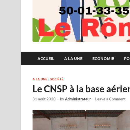
ACCUEIL
A LA UNE
ECONOMIE
PO
A LA UNE
/
SOCIÉTÉ
Le CNSP à la base aéri
31 août 2020
-
by
Administrateur
-
Leave a Comment