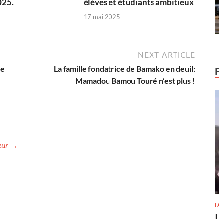
025.
élèves et étudiants ambitieux
17 mai 2025
NEXT ARTICLE
re
La famille fondatrice de Bamako en deuil:
Mamadou Bamou Touré n’est plus !
teur →
F