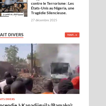
contre le Terrorisme : Les
États-Unis au Nigeria, une
Tragédie Silencieuse.
27 décembre 2025
FAIT DIVERS
TOUT...
AITS DIVERS
Incendie à Kanadjiguila (Bamako):