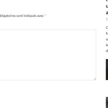
a
ligatoires sont indiqués avec
*
1
C
M
o
l
d