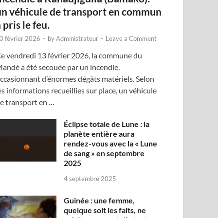
un véhicule de transport en commun
 pris le feu.
3 février 2026
-
by
Administrateur
-
Leave a Comment
e vendredi 13 février 2026, la commune du
andé a été secouée par un incendie,
ccasionnant d’énormes dégâts matériels. Selon
es informations recueillies sur place, un véhicule
e transport en …
Éclipse totale de Lune : la
planète entière aura
rendez-vous avec la « Lune
de sang » en septembre
2025
4 septembre 2025
Guinée : une femme,
quelque soit les faits, ne