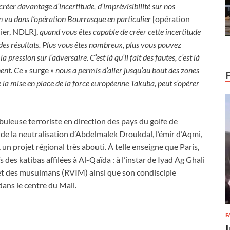
créer davantage d’incertitude, d’imprévisibilité sur nos
n vu dans l’opération Bourrasque en particulier
[opération
ier, NDLR],
quand vous êtes capable de créer cette incertitude
z des résultats. Plus vous êtes nombreux, plus vous pouvez
ression sur l’adversaire. C’est là qu’il fait des fautes, c’est là
ent. Ce «
surge
» nous a permis d’aller jusqu’au bout des zones
e la mise en place de la force européenne Takuba, peut s’opérer
buleuse terroriste en direction des pays du golfe de
s de la neutralisation d’Abdelmalek Droukdal, l’émir d’Aqmi,
un projet régional très abouti. À telle enseigne que Paris,
 des katibas affilées à Al-Qaïda : à l’instar de Iyad Ag Ghali
 et des musulmans (RVIM) ainsi que son condisciple
dans le centre du Mali.
F