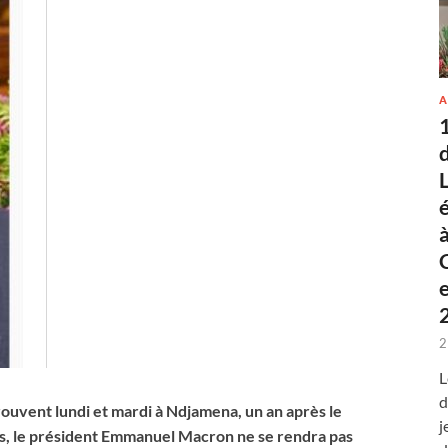
A
2
L
d
rouvent lundi et mardi à Ndjamena, un an après le
j
es, le président Emmanuel Macron ne se rendra pas