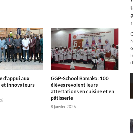
a
1
C
M
o
l
d
 d’appui aux
GGP-School Bamako: 100
 et innovateurs
élèves revoient leurs
attestations en cuisine et en
pâtisserie
26
8 janvier 2026