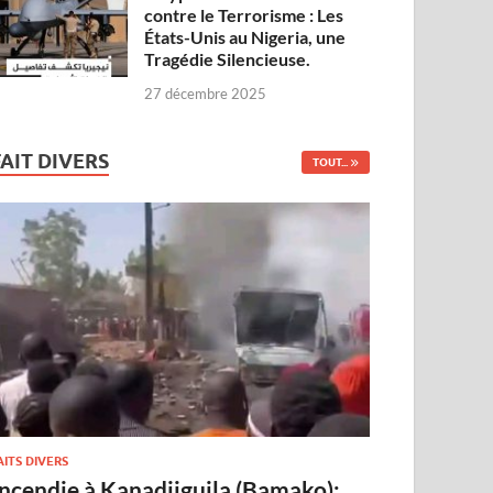
contre le Terrorisme : Les
États-Unis au Nigeria, une
Tragédie Silencieuse.
27 décembre 2025
FAIT DIVERS
TOUT...
AITS DIVERS
Incendie à Kanadjiguila (Bamako):