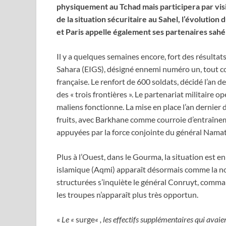
physiquement au Tchad mais participera par visi
de la situation sécuritaire au Sahel, l’évolutio
et Paris appelle également ses partenaires sahél
Il y a quelques semaines encore, fort des résulta
Sahara (EIGS), désigné ennemi numéro un, tout co
française. Le renfort de 600 soldats, décidé l’an d
des « trois frontières ». Le partenariat militaire o
maliens fonctionne. La mise en place l’an dernier
fruits, avec Barkhane comme courroie d’entraîne
appuyées par la force conjointe du général Namata
Plus à l’Ouest, dans le Gourma, la situation est 
islamique (Aqmi) apparaît désormais comme la nou
structurées s’inquiète le général Conruyt, comma
les troupes n’apparaît plus très opportun.
«
Le «
surge
« , les effectifs supplémentaires qui avai