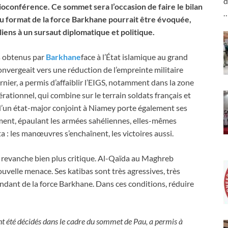
d
oconférence. Ce sommet sera l’occasion de faire le bilan
n du format de la force Barkhane pourrait être évoquée,
iens à un sursaut diplomatique et politique.
ts obtenus par
Barkhane
face à l’État islamique au grand
nvergeait vers une réduction de l’empreinte militaire
ernier, a permis d’affaiblir l’EIGS, notamment dans la zone
pérationnel, qui combine sur le terrain soldats français et
 d’un état-major conjoint à Niamey porte également ses
ment, épaulant les armées sahéliennes, elles-mêmes
 : les manœuvres s’enchaînent, les victoires aussi.
en revanche bien plus critique. Al-Qaïda au Maghreb
velle menace. Ses katibas sont très agressives, très
ndant de la force Barkhane. Dans ces conditions, réduire
ent été décidés dans le cadre du sommet de Pau, a permis à