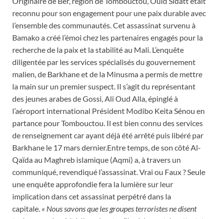
Originaire de Ber, région de Tombouctou, Ould Sidatt était
reconnu pour son engagement pour une paix durable avec
l’ensemble des communautés. Cet assassinat survenu à
Bamako a créé l’émoi chez les partenaires engagés pour la
recherche de la paix et la stabilité au Mali. L’enquête
diligentée par les services spécialisés du gouvernement
malien, de Barkhane et de la Minusma a permis de mettre
la main sur un premier suspect. Il s’agit du représentant
des jeunes arabes de Gossi, Ali Oud Alla, épinglé à
l’aéroport international Président Modibo Keita Sénou en
partance pour Tombouctou. Il est bien connu des services
de renseignement car ayant déjà été arrêté puis libéré par
Barkhane le 17 mars dernier.Entre temps, de son côté Al-
Qaïda au Maghreb islamique (Aqmi) a, à travers un
communiqué, revendiqué l’assassinat. Vrai ou Faux ? Seule
une enquête approfondie fera la lumière sur leur
implication dans cet assassinat perpétré dans la
capitale.
« Nous savons que les groupes terroristes ne disent