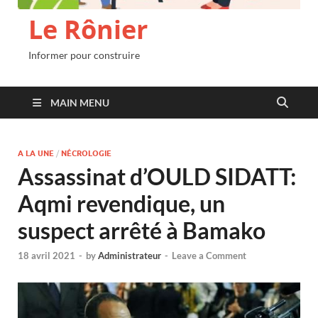
Le Rônier
Informer pour construire
MAIN MENU
A LA UNE
/
NÉCROLOGIE
Assassinat d’OULD SIDATT:
Aqmi revendique, un
suspect arrêté à Bamako
18 avril 2021
-
by
Administrateur
-
Leave a Comment