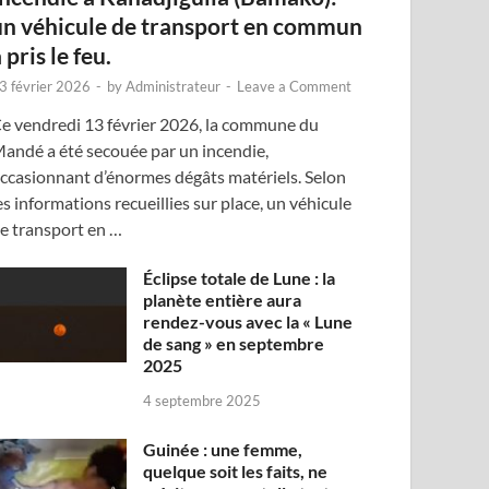
un véhicule de transport en commun
 pris le feu.
3 février 2026
-
by
Administrateur
-
Leave a Comment
e vendredi 13 février 2026, la commune du
andé a été secouée par un incendie,
ccasionnant d’énormes dégâts matériels. Selon
es informations recueillies sur place, un véhicule
e transport en …
Éclipse totale de Lune : la
planète entière aura
rendez-vous avec la « Lune
de sang » en septembre
2025
4 septembre 2025
Guinée : une femme,
quelque soit les faits, ne