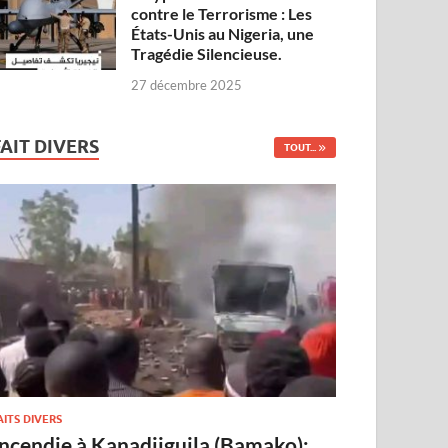
contre le Terrorisme : Les
États-Unis au Nigeria, une
Tragédie Silencieuse.
27 décembre 2025
FAIT DIVERS
TOUT...
AITS DIVERS
Incendie à Kanadjiguila (Bamako):