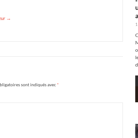
a
teur →
1
C
M
o
l
d
ligatoires sont indiqués avec
*