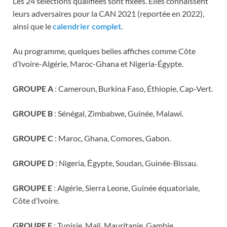
Les 24 sélections qualifiées sont fixées. Elles connaissent
leurs adversaires pour la CAN 2021 (reportée en 2022),
ainsi que le
calendrier complet
.
Au programme, quelques belles affiches comme Côte
d’Ivoire-Algérie, Maroc-Ghana et Nigeria-Égypte.
GROUPE A
: Cameroun, Burkina Faso, Éthiopie, Cap-Vert.
GROUPE B
: Sénégal, Zimbabwe, Guinée, Malawi.
GROUPE C
: Maroc, Ghana, Comores, Gabon.
GROUPE D
: Nigeria, Ėgypte, Soudan, Guinée-Bissau.
GROUPE E
: Algérie, Sierra Leone, Guinée équatoriale,
Côte d’Ivoire.
GROUPE F
: Tunisie, Mali, Mauritanie, Gambie.