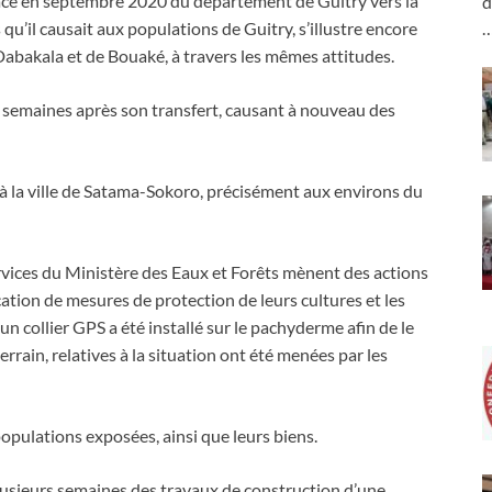
acé en septembre 2020 du département de Guitry vers la
d
qu’il causait aux populations de Guitry, s’illustre encore
abakala et de Bouaké, à travers les mêmes attitudes.
(06) semaines après son transfert, causant à nouveau des
 à la ville de Satama-Sokoro, précisément aux environs du
services du Ministère des Eaux et Forêts mènent des actions
ication de mesures de protection de leurs cultures et les
 un collier GPS a été installé sur le pachyderme afin de le
terrain, relatives à la situation ont été menées par les
populations exposées, ainsi que leurs biens.
lusieurs semaines des travaux de construction d’une