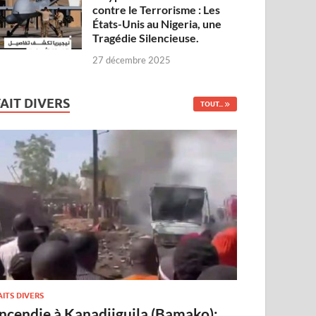
contre le Terrorisme : Les
États-Unis au Nigeria, une
Tragédie Silencieuse.
27 décembre 2025
FAIT DIVERS
TOUT...
AITS DIVERS
Incendie à Kanadjiguila (Bamako):