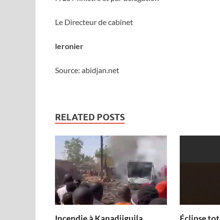
Le Directeur de cabinet
leronier
Source: abidjan.net
RELATED POSTS
Incendie à Kanadjiguila
Éclipse tot