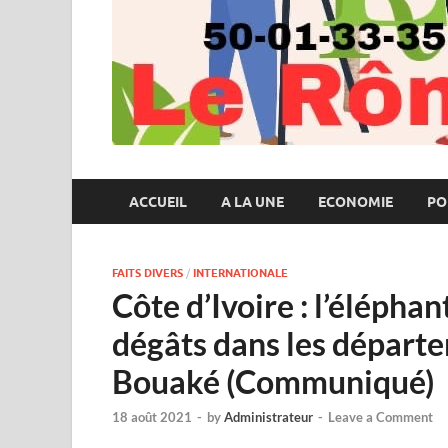
ACCUEIL
A LA UNE
ECONOMIE
PO
FAITS DIVERS
/
INTERNATIONALE
Côte d’Ivoire : l’élépha
dégâts dans les départ
Bouaké (Communiqué)
18 août 2021
-
by
Administrateur
-
Leave a Comment