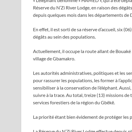
« L’éléphant dénommé « HAMED », qui a été dépl
Réserve du N’Zi River Lodge, en raison des dégâts 
depuis quelques mois dans les départements de D
En effet, il est sorti de sa réserve d’accueil, six 
dégâts au sein des populations.
Actuellement, il occupe la route allant de Bouaké
village de Gbamakro.
Les autorités administratives, politiques et les 
pour rassurer les populations, les former à l’appl
sensibiliser à la conservation de l’éléphant. Aussi,
suivre à la trace. Au total, treize (13) missions de 
services forestiers de la région du Gbêkê.
La priorité étant bien évidement de protéger les 
La Réserve du N’Zi River Lodge effectue depuis p