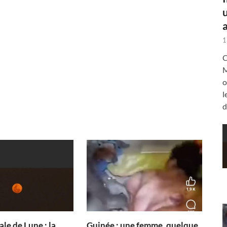
a
1
C
M
o
l
d
ale de Lune : la
Guinée : une femme, quelque