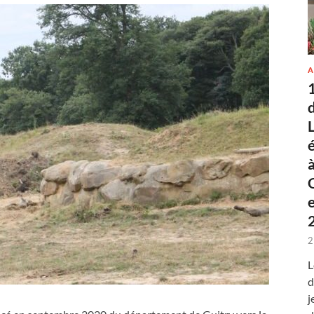
A
2
L
d
j