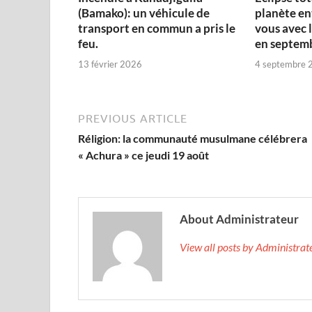
(Bamako): un véhicule de
planète en
transport en commun a pris le
vous avec l
feu.
en septem
13 février 2026
4 septembre 
PREVIOUS ARTICLE
Réligion: la communauté musulmane célébrera
« Achura » ce jeudi 19 août
About Administrateur
View all posts by Administra