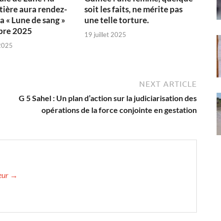
tière aura rendez-
soit les faits, ne mérite pas
a « Lune de sang »
une telle torture.
bre 2025
19 juillet 2025
2025
NEXT ARTICLE
G 5 Sahel : Un plan d’action sur la judiciarisation des
opérations de la force conjointe en gestation
teur →