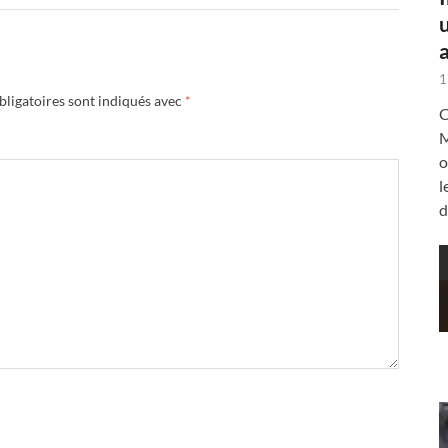
a
1
ligatoires sont indiqués avec
*
C
M
o
l
d