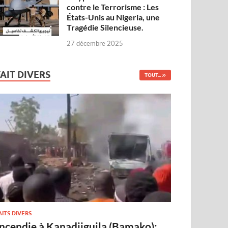
contre le Terrorisme : Les
États-Unis au Nigeria, une
Tragédie Silencieuse.
27 décembre 2025
FAIT DIVERS
TOUT...
AITS DIVERS
Incendie à Kanadjiguila (Bamako):