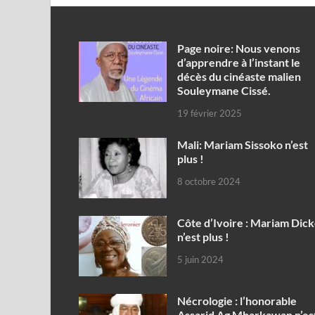
Page noire: Nous venons
d’apprendre à l’instant le
décès du cinéaste malien
Souleymane Cissé.
19 février 2025
Mali: Mariam Sissoko n’est
plus !
8 octobre 2024
Côte d’Ivoire : Mariam Dic
n’est plus !
5 juin 2024
Nécrologie : l’honorable
Assarid Ag Mbarkawan n’es