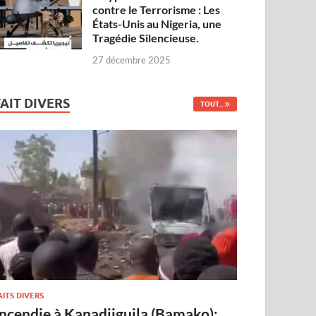
contre le Terrorisme : Les
États-Unis au Nigeria, une
Tragédie Silencieuse.
27 décembre 2025
FAIT DIVERS
TOUT...
AITS DIVERS
Incendie à Kanadjiguila (Bamako):