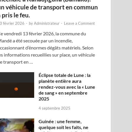
un véhicule de transport en commun
 pris le feu.
3 février 2026
-
by
Administrateur
-
Leave a Comment
e vendredi 13 février 2026, la commune du
andé a été secouée par un incendie,
ccasionnant d’énormes dégâts matériels. Selon
es informations recueillies sur place, un véhicule
e transport en …
Éclipse totale de Lune : la
planète entière aura
rendez-vous avec la « Lune
de sang » en septembre
2025
4 septembre 2025
Guinée : une femme,
quelque soit les faits, ne