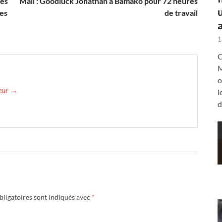
ses
Mali : Goodluck Jonathan à Bamako pour 72 heures
des
de travail
a
1
C
M
o
teur →
l
d
ligatoires sont indiqués avec
*