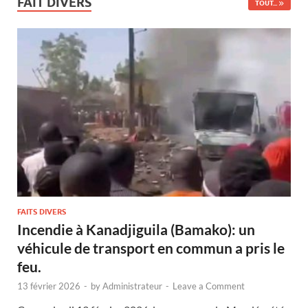
FAIT DIVERS
TOUT...
FAITS DIVERS
Incendie à Kanadjiguila (Bamako): un
véhicule de transport en commun a pris le
feu.
13 février 2026
-
by
Administrateur
-
Leave a Comment