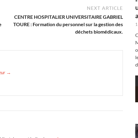
NEXT ARTICLE
a
CENTRE HOSPITALIER UNIVERSITAIRE GABRIEL
e
TOURE : Formation du personnel sur la gestion des
1
déchets biomédicaux.
C
M
o
l
d
teur →