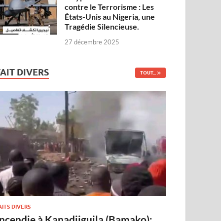
contre le Terrorisme : Les
États-Unis au Nigeria, une
Tragédie Silencieuse.
27 décembre 2025
FAIT DIVERS
TOUT...
AITS DIVERS
Incendie à Kanadjiguila (Bamako):