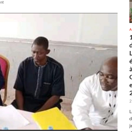
nt
A
2
L
d
j