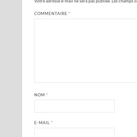
Votre adresse e-mail ne sera pas publiée.
Les champs ob
COMMENTAIRE
*
NOM
*
E-MAIL
*