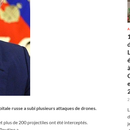
A
2
pitale russe a subi plusieurs attaques de drones.
L
d
et plus de 200 projectiles ont été interceptés.
j
 Poutine a