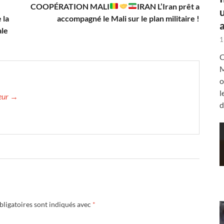
,
COOPÉRATION MALI
IRAN L’Iran prêt a
 la
accompagné le Mali sur le plan militaire !
a
ale
1
C
M
o
l
teur →
d
ligatoires sont indiqués avec
*