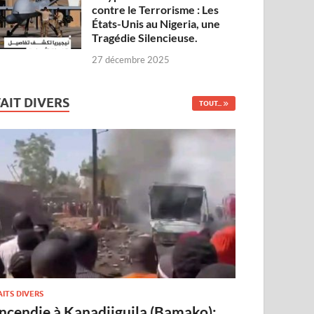
contre le Terrorisme : Les
États-Unis au Nigeria, une
Tragédie Silencieuse.
27 décembre 2025
FAIT DIVERS
TOUT...
AITS DIVERS
Incendie à Kanadjiguila (Bamako):