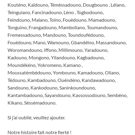
Kouténo, Kaïdouno, Tèmèssadouno, Dougbouno , Lélano,
Teinguiano, Fancinadouno, Lèno , Togbodouno,
Feindouno, Malano, Tolno, Fouédouno, Mamadouno,
Tonguino, Frangadouno, Mamboliano, Toumandouno,
Fremessadouno, Mandouno, Toundoufédouno,
Fouédouno, Mano, Wamouno, Gbandélno, Massandouno,
Woromandouno, Iffono, Millimouno, Yaradouno,
Kadouno, Mongono, Yilandouno, Kagbadouno,
Moundékéno, Yokromeno, Kamano ,
Moussatèmbèdouno, Yombouno, Kamadouno, Oliano,
Tédouno, Kambadouno, Ouéndéno, Kandawadouno,
Sandouno, Kankodouno, Saninkoundouno,
Kantambadouno, Sayandouno, Kassossodouno, Sembèno,
Kikano, Séssémadouno.
Si j’ai oublié, veuillez ajouter.
Notre histoire fait notre fierté !