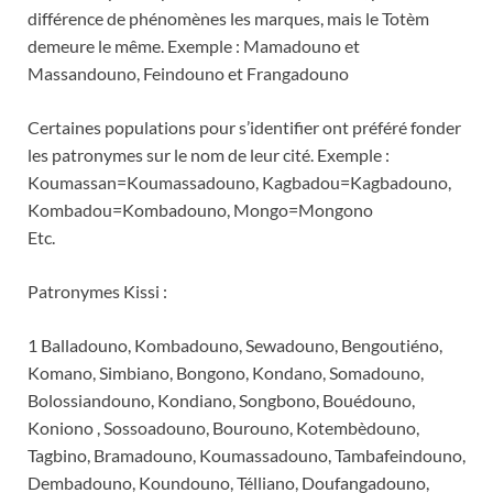
différence de phénomènes les marques, mais le Totèm
demeure le même. Exemple : Mamadouno et
Massandouno, Feindouno et Frangadouno
Certaines populations pour s’identifier ont préféré fonder
les patronymes sur le nom de leur cité. Exemple :
Koumassan=Koumassadouno, Kagbadou=Kagbadouno,
Kombadou=Kombadouno, Mongo=Mongono
Etc.
Patronymes Kissi :
1 Balladouno, Kombadouno, Sewadouno, Bengoutiéno,
Komano, Simbiano, Bongono, Kondano, Somadouno,
Bolossiandouno, Kondiano, Songbono, Bouédouno,
Koniono , Sossoadouno, Bourouno, Kotembèdouno,
Tagbino, Bramadouno, Koumassadouno, Tambafeindouno,
Dembadouno, Koundouno, Télliano, Doufangadouno,