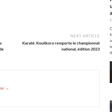
a
1
C
M
NEXT ARTICLE
o
as
Karaté: Koulikoro remporte le championnat
l
 de
national, édition 2023
d
teur →