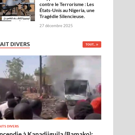
contre le Terrorisme : Les
États-Unis au Nigeria, une
Tragédie Silencieuse.
27 décembre 2025
FAIT DIVERS
TOUT...
AITS DIVERS
Incendie à Kanadjiguila (Bamako):