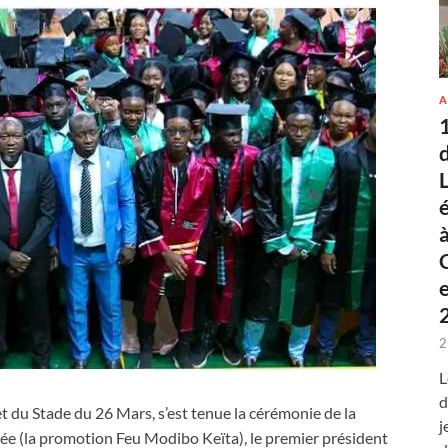
A
2
L
d
t du Stade du 26 Mars, s’est tenue la cérémonie de la
j
 (la promotion Feu Modibo Keïta), le premier président