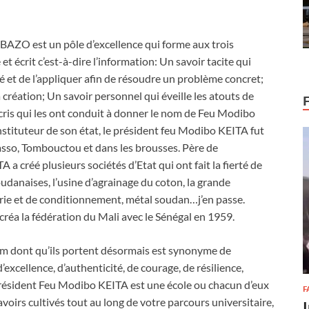
té BAZO est un pôle d’excellence qui forme aux trois
et écrit c’est-à-dire l’information: Un savoir tacite qui
ité et de l’appliquer afin de résoudre un problème concret;
a création; Un savoir personnel qui éveille les atouts de
décris qui les ont conduit à donner le nom de Feu Modibo
stituteur de son état, le président feu Modibo KEITA fut
asso, Tombouctou et dans les brousses. Père de
a créé plusieurs sociétés d’Etat qui ont fait la fierté de
oudanaises, l’usine d’agrainage du coton, la grande
merie et de conditionnement, métal soudan…j’en passe.
t créa la fédération du Mali avec le Sénégal en 1959.
 nom dont qu’ils portent désormais est synonyme de
excellence, d’authenticité, de courage, de résilience,
 président Feu Modibo KEITA est une école ou chacun d’eux
F
 savoirs cultivés tout au long de votre parcours universitaire,