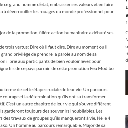
de ce grand homme d’etat, embrasser ses valeurs et en faire
 à déverrouiller les rouages du monde professionnel pour
a
1
r de la promotion, filière action humanitaire a débuté ses
C
M
o
 de trois vertus: Dire où il faut dire, Dire au moment ou il
l
st un grand privilège de prendre la parole au nom de sa
d
n il prie aux participants de bien vouloir levez pour
igne fils de ce pays parrain de cette promotion Feu Modibo
 au terme de cette étape cruciale de leur vie. Un parcours
 le courage et la détermination qu’ils ont su transformer
if. C’est un autre chapitre de leur vie qui s’ouvre différent
ils garderont toujours des souvenirs inoubliables. Les
rs des travaux de groupes qu’ils manqueront à vie. Né le 4
mako. Un homme au parcours remarquable. Major de sa