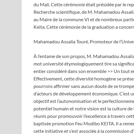
du Mali. Cette cérémonie était présidée par le re
Recherche scientifique, de M. Mahamadou Assalia
au Maire de la commune VI et de nombreux partic
Keita. Cette cérémonie de la graduation a concern
Mahamadou Assalia Touré, Promoteur de l’Unive
À l’entame de son propos, M. Mahamadou Assalia 
mot université étymologiquement tire sa significa
entier considéré dans son ensemble >> Un tout ent
Effectivement, cette diversité homogène se prés
pourrons affirmer sans aucun doute de se trompe
d’acteurs de développement économique. C’est un 
objectif est l’autonomisation et le perfectionneme
potentiel humain et notre vision est la culture d
réunis pour promouvoir l’excellence à travers ce
baptisée promotion Feu Modibo KEITA. Il a remerc
cette initiative et s’est associée à la commission 