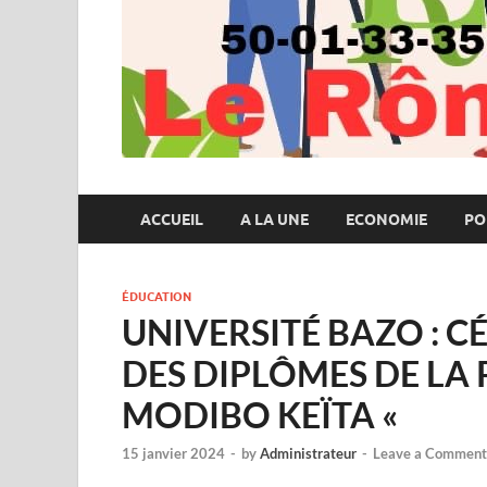
ACCUEIL
A LA UNE
ECONOMIE
PO
ÉDUCATION
UNIVERSITÉ BAZO : C
DES DIPLÔMES DE LA
MODIBO KEÏTA «
15 janvier 2024
-
by
Administrateur
-
Leave a Comment