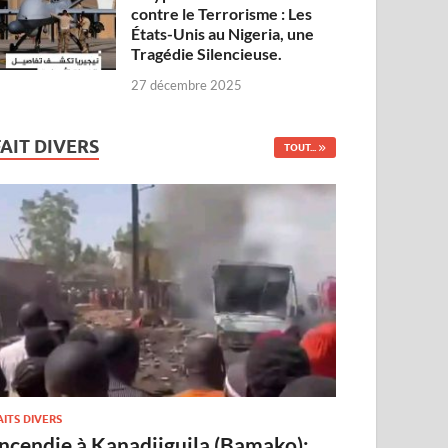
contre le Terrorisme : Les
États-Unis au Nigeria, une
Tragédie Silencieuse.
27 décembre 2025
FAIT DIVERS
TOUT...
AITS DIVERS
Incendie à Kanadjiguila (Bamako):