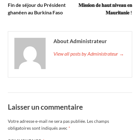
Fin de séjour du Président
𝐌𝐢𝐬𝐬𝐢𝐨𝐧 𝐝𝐞 𝐡𝐚𝐮𝐭 𝐧𝐢𝐯𝐞𝐚𝐮 𝐞𝐧
ghanéen au Burkina Faso
𝐌𝐚𝐮𝐫𝐢𝐭𝐚𝐧𝐢𝐞 !
About Administrateur
View all posts by Administrateur →
Laisser un commentaire
Votre adresse e-mail ne sera pas publiée.
Les champs
obligatoires sont indiqués avec
*