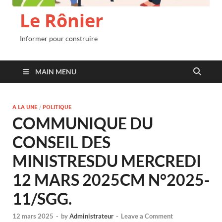
Le Rônier
Informer pour construire
MAIN MENU
A LA UNE
/
POLITIQUE
COMMUNIQUE DU
CONSEIL DES
MINISTRESDU MERCREDI
12 MARS 2025CM N°2025-
11/SGG.
12 mars 2025
-
by
Administrateur
-
Leave a Comment